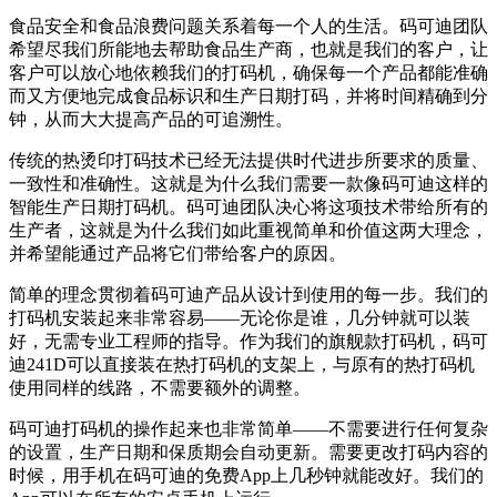
食品安全和食品浪费问题关系着每一个人的生活。码可迪团队
希望尽我们所能地去帮助食品生产商，也就是我们的客户，让
客户可以放心地依赖我们的打码机，确保每一个产品都能准确
而又方便地完成食品标识和生产日期打码，并将时间精确到分
钟，从而大大提高产品的可追溯性。
传统的热烫印打码技术已经无法提供时代进步所要求的质量、
一致性和准确性。这就是为什么我们需要一款像码可迪这样的
智能生产日期打码机。码可迪团队决心将这项技术带给所有的
生产者，这就是为什么我们如此重视简单和价值这两大理念，
并希望能通过产品将它们带给客户的原因。
简单的理念贯彻着码可迪产品从设计到使用的每一步。我们的
打码机安装起来非常容易——无论你是谁，几分钟就可以装
好，无需专业工程师的指导。作为我们的旗舰款打码机，码可
迪241D可以直接装在热打码机的支架上，与原有的热打码机
使用同样的线路，不需要额外的调整。
码可迪打码机的操作起来也非常简单——不需要进行任何复杂
的设置，生产日期和保质期会自动更新。需要更改打码内容的
时候，用手机在码可迪的免费App上几秒钟就能改好。我们的